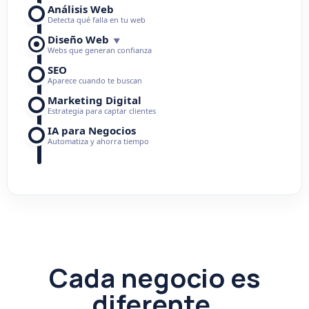
Análisis Web
Detecta qué falla en tu web
Diseño Web
▼
Webs que generan confianza
SEO
Aparece cuando te buscan
Marketing Digital
Estrategia para captar clientes
IA para Negocios
Automatiza y ahorra tiempo
Cada negocio es
diferente.