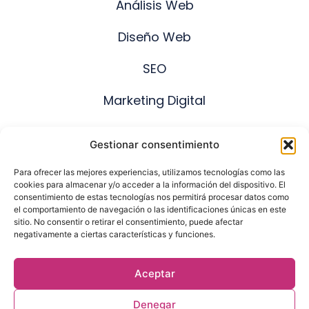
Análisis Web
Diseño Web
SEO
Marketing Digital
IA para Negocios
Gestionar consentimiento
Sobre DPM
Para ofrecer las mejores experiencias, utilizamos tecnologías como las
cookies para almacenar y/o acceder a la información del dispositivo. El
Contacto
consentimiento de estas tecnologías nos permitirá procesar datos como
el comportamiento de navegación o las identificaciones únicas en este
TEXTOS LEGALES
sitio. No consentir o retirar el consentimiento, puede afectar
negativamente a ciertas características y funciones.
Aviso Legal
Politica de privacidad
Aceptar
Politica de cookies
Denegar